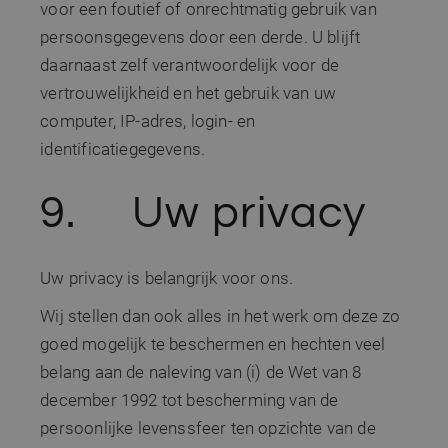
het gebruik van d
voor een foutief of onrechtmatig gebruik van
hoeveelheid
website voor inte
gegevens die
analyses te meten
persoonsgegevens door een derde. U blijft
Google regist
op websites
_gcl_au
3 maanden
Deze cookie word
Google LLC
daarnaast zelf verantwoordelijk voor de
veel verkeer 
ingesteld door
.sito-
beperken.
Doubleclick en vo
architecten.be
vertrouwelijkheid en het gebruik van uw
informatie uit ov
hoe de eindgebru
computer, IP-adres, login- en
de website gebrui
en over eventuel
identificatiegegevens.
advertenties die 
eindgebruiker hee
gezien voordat hi
9. Uw privacy
genoemde websi
bezocht.
CLID
www.clarity.ms
1 jaar
Deze cookie word
meestal ingesteld
door Dstillery om
Uw privacy is belangrijk voor ons.
delen van media-
inhoud op social
media mogelijk t
Wij stellen dan ook alles in het werk om deze zo
maken. Het kan 
informatie
goed mogelijk te beschermen en hechten veel
verzamelen over
websitebezoeker
belang aan de naleving van (i) de Wet van 8
wanneer ze social
media gebruiken
december 1992 tot bescherming van de
website-inhoud 
de bezochte pagi
persoonlijke levenssfeer ten opzichte van de
te delen.