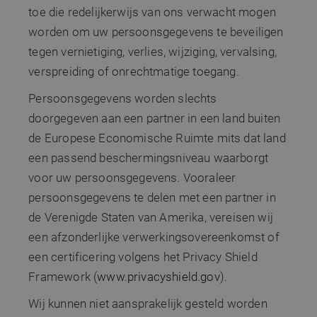
kunnen worden
toe die redelijkerwijs van ons verwacht mogen
_gid
1 dag
Deze cookie 
Google LLC
gevolgd.
geplaatst do
.sito-
worden om uw persoonsgegevens te beveiligen
Google Analy
architecten.be
MUID
1 jaar
Deze cookie word
Microsoft
Het slaat een
veel gebruikt doo
tegen vernietiging, verlies, wijziging, vervalsing,
Corporation
unieke waar
mijn Microsoft al
.clarity.ms
voor elke be
een unieke
verspreiding of onrechtmatige toegang.
pagina en we
gebruikers-ID. He
deze bij en 
kan worden inges
gebruikt om
Persoonsgegevens worden slechts
door ingesloten
paginaweerg
microsoft-scripts.
te tellen en b
doorgegeven aan een partner in een land buiten
Algemeen wordt
houden.
aangenomen dat 
de Europese Economische Ruimte mits dat land
synchroniseert tu
_gat_UA-
.sito-
59 seconden
Dit is een
veel verschillend
89350055-1
architecten.be
patroontype
een passend beschermingsniveau waarborgt
Microsoft-domein
cookie inges
waardoor gebruik
door Google
voor uw persoonsgegevens. Vooraleer
kunnen worden
Analytics, wa
gevolgd.
het
persoonsgegevens te delen met een partner in
patroonelem
_fbp
3 maanden
Gebruikt door
Meta
de naam het
de Verenigde Staten van Amerika, vereisen wij
Facebook om ee
Platform Inc.
unieke
reeks
.sito-
identiteitsn
een afzonderlijke verwerkingsovereenkomst of
advertentieprodu
architecten.be
bevat van he
te leveren, zoals
account of d
een certificering volgens het Privacy Shield
realtime bieden 
website waa
externe adverteer
het betrekki
Framework (
www.privacyshield.gov
).
heeft. Het is
SM
.c.clarity.ms
Sessie
Dit is een Microso
variatie op d
MSN 1st party co
Wij kunnen niet aansprakelijk gesteld worden
cookie die w
die we gebruiken
gebruikt om 