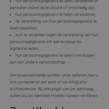
hun persoonsgegevens te laten verbeteren of
Aanbieder /
Naam
Vervaldatum
Omschri
Domein
aanvullen indien deze onjuist of onvolledig zijn;
CookieScriptConsent
1 maand
Deze co
CookieScript
hun persoonsgegevens te laten verwijderen;
wordt ge
www.sito-
door de
architecten.be
de verwerking van hun persoonsgegevens te
Script.c
om de
laten beperken;
cookiev
van bezo
zich te verzetten tegen de verwerking van hun
onthoud
cookie-
persoonsgegevens om een ernstige en
van Coo
Script.c
legitieme reden;
noodzak
correct 
hun persoonsgegevens te laten overdragen
aan een andere vennootschap.
Aanbieder /
Om bovenvermelde rechten uit te oefenen, kan u
Naam
Vervaldatum
Omschrijving
Domein
ons contacteren per post of via info@sito-
Aanbieder /
Google Privacy Policy
Naam
Vervaldatum
Omschrijvin
_clsk
1 dag
Microsoft
Domein
architecten.be. Bij ontvangst van uw aanvraag
.sito-
architecten.be
_ga
1 jaar 1
Deze cookie
Google LLC
Aanbieder /
zullen wij uw identiteit moeten kunnen verifiëren.
Naam
Vervaldatum
Omschrijving
maand
is gekoppeld
.sito-
Domein
_clck
.sito-
1 jaar
Google Unive
architecten.be
architecten.be
Analytics - w
MR
7 dagen
Dit is een Microso
Microsoft
belangrijke 
MSN 1st party co
Corporation