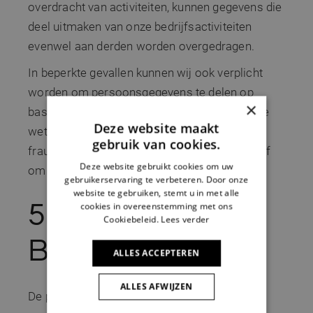
overdracht van activiteiten, kunnen gegevens die
deel uitmaken van onze bedrijfsactiviteiten
evenwel aan derden worden overgedragen.
In beperkte gevallen kunnen wij ook verplicht
worden om persoonsgegevens te delen op
×
basis van een gerechtelijk bevel of dwingende
Deze website maakt
wetgeving, zoals in het kader van
gebruik van cookies.
fraudebestrijding of beveiligingsproblemen, of
Deze website gebruikt cookies om uw
om onze rechten te beschermen.
gebruikerservaring te verbeteren. Door onze
website te gebruiken, stemt u in met alle
5.
cookies in overeenstemming met ons
Cookiebeleid.
Lees verder
Bewaarperiode
ALLES ACCEPTEREN
ALLES AFWIJZEN
De persoonsgegevens worden door ons