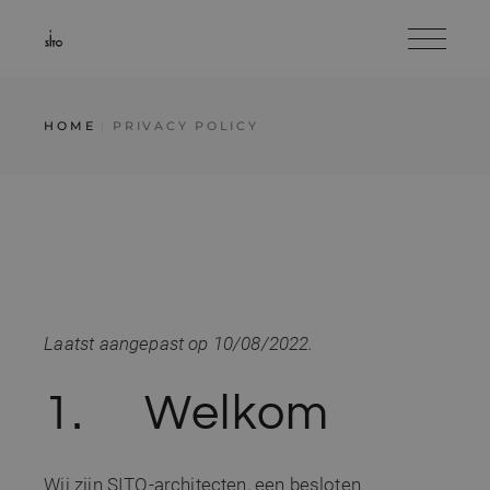
Skip
to
the
content
HOME
PRIVACY POLICY
Laatst aangepast op 10/08/2022.
1. Welkom
Wij zijn SITO-architecten, een besloten