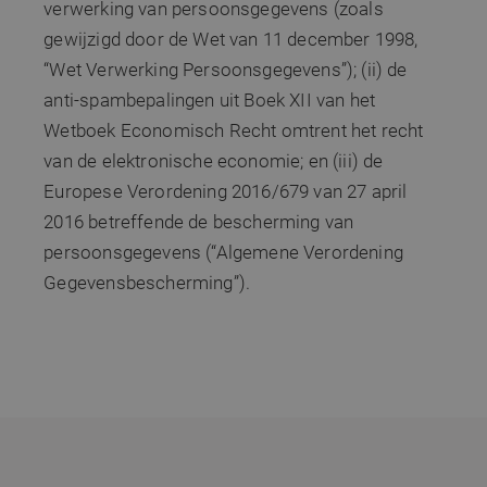
verwerking van persoonsgegevens (zoals
SRM_B
1 jaar
Dit is een Microso
Microsoft
MSN 1st party co
gewijzigd door de Wet van 11 december 1998,
Corporation
die zorgt voor de
.c.bing.com
goede werking v
“Wet Verwerking Persoonsgegevens”); (ii) de
deze website.
anti-spambepalingen uit Boek XII van het
MR
7 dagen
Dit is een Microso
Microsoft
Wetboek Economisch Recht omtrent het recht
MSN 1st party co
Corporation
die we gebruiken
.c.clarity.ms
van de elektronische economie; en (iii) de
het gebruik van d
website voor inte
Europese Verordening 2016/679 van 27 april
analyses te meten
2016 betreffende de bescherming van
persoonsgegevens (“Algemene Verordening
Gegevensbescherming”).