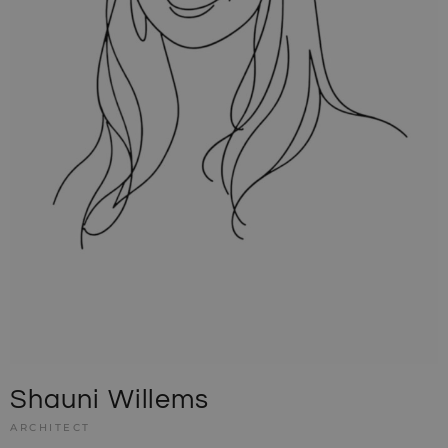
MR
7 dagen
Dit is een Microso
Microsoft
MSN 1st party co
Corporation
die we gebruiken
.c.clarity.ms
het gebruik van d
website voor inte
analyses te meten
Shauni Willems
ARCHITECT