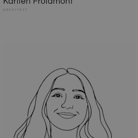
Karlien Froidmont
ARCHITECT