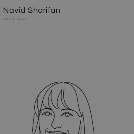
Doubleclick en vo
architecten.be
informatie uit ov
Navid Sharifan
hoe de eindgebru
de website gebrui
en over eventuel
ARCHITECT
advertenties die 
eindgebruiker hee
gezien voordat hi
genoemde websi
bezocht.
CLID
www.clarity.ms
1 jaar
Deze cookie word
meestal ingesteld
door Dstillery om
delen van media-
inhoud op social
media mogelijk t
maken. Het kan 
informatie
verzamelen over
websitebezoeker
wanneer ze social
media gebruiken
website-inhoud 
de bezochte pagi
te delen.
SRM_B
1 jaar
Dit is een Microso
Microsoft
MSN 1st party co
Corporation
die zorgt voor de
.c.bing.com
goede werking v
deze website.