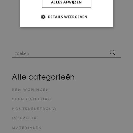
ALLES AFWIJZEN
DETAILS WEERGEVEN
STRIKT NOODZAKELIJK
PRESTATIE
TARGETING
FUNCTIONEEL
NIET-GECLASSIFICEERD
Alle categorieën
BEN WONINGEN
Strikt noodzakelijk
Prestatie
GEEN CATEGORIE
Targeting
Functioneel
Niet-geclassificeerd
HOUTSKELETBOUW
INTERIEUR
Strikt noodzakelijke cookies maken de
kernfunctionaliteiten van de website mogelijk,
MATERIALEN
zoals gebruikersaanmelding en accountbeheer.