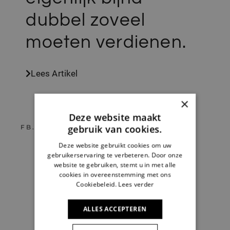
dubbel zoveel
moeten verdienen.
Lees Artikel
×
Deze website maakt
gebruik van cookies.
FB
TW
IN
PIN
Deze website gebruikt cookies om uw
gebruikerservaring te verbeteren. Door onze
website te gebruiken, stemt u in met alle
cookies in overeenstemming met ons
Cookiebeleid.
Lees verder
ALLES ACCEPTEREN