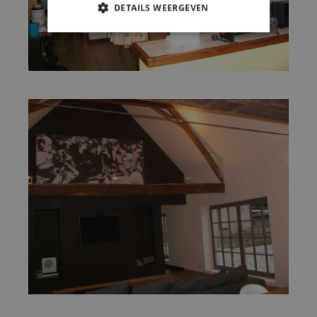
DETAILS WEERGEVEN
STRIKT NOODZAKELIJK
PRESTATIE
TARGETING
FUNCTIONEEL
NIET-GECLASSIFICEERD
Strikt noodzakelijk
Prestatie
Targeting
Functioneel
Niet-geclassificeerd
Strikt noodzakelijke cookies maken de
kernfunctionaliteiten van de website mogelijk,
zoals gebruikersaanmelding en accountbeheer.
De website kan niet goed worden gebruikt
zonder de strikt noodzakelijke cookies.
Aanbieder /