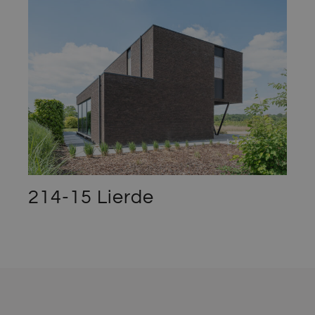
SRM_B
1 jaar
Dit is een Microso
Microsoft
MSN 1st party co
Corporation
die zorgt voor de
.c.bing.com
goede werking v
deze website.
MR
7 dagen
Dit is een Microso
Microsoft
MSN 1st party co
Corporation
die we gebruiken
.c.clarity.ms
het gebruik van d
website voor inte
analyses te meten
214-15 Lierde