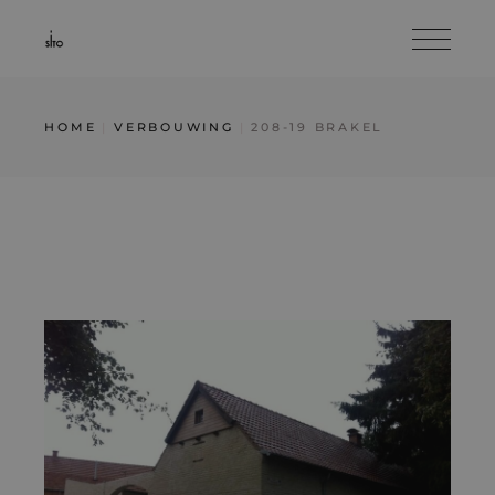
Skip
to
the
content
HOME
VERBOUWING
208-19 BRAKEL