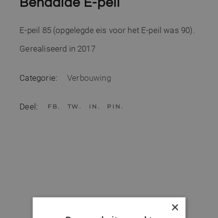
Behaalde E-peil
E-peil 85 (opgelegde eis voor het E-peil was 90).
Gerealiseerd in 2017
Categorie:
Verbouwing
Deel:
FB
TW
IN
PIN
×