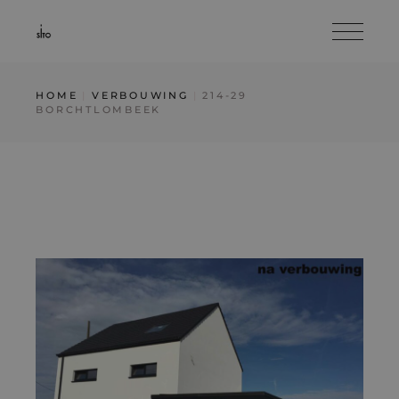
Skip
to
the
content
HOME
VERBOUWING
214-29
BORCHTLOMBEEK