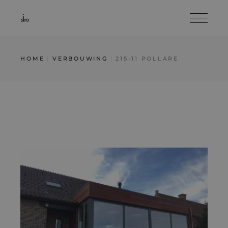
Skip
to
the
content
HOME
VERBOUWING
215-11 POLLARE