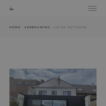
Skip
to
the
content
HOME
VERBOUWING
216-09 ZOTTEGEM