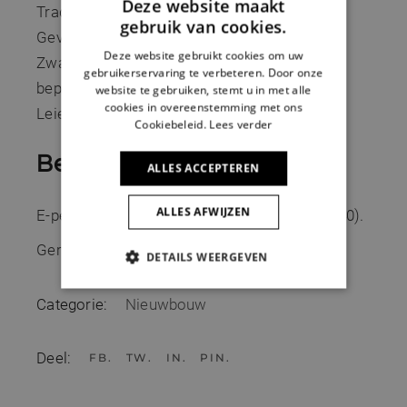
Deze website maakt
Traditioneel gemetst
gebruik van cookies.
Gevelsteen (Wienerberger – Classo Alverna)
Deze website gebruikt cookies om uw
Zwart buitenschrijnwerk en vlakke aluminium
gebruikerservaring te verbeteren. Door onze
beplating
website te gebruiken, stemt u in met alle
cookies in overeenstemming met ons
Leien
Cookiebeleid.
Lees verder
Behaalde E-peil
ALLES ACCEPTEREN
ALLES AFWIJZEN
E-peil 37 (opgelegde eis voor het E-peil was 40).
Gerealiseerd in 2020
DETAILS WEERGEVEN
STRIKT NOODZAKELIJK
Categorie:
Nieuwbouw
PRESTATIE
TARGETING
Deel:
FB
TW
IN
PIN
FUNCTIONEEL
NIET-GECLASSIFICEERD