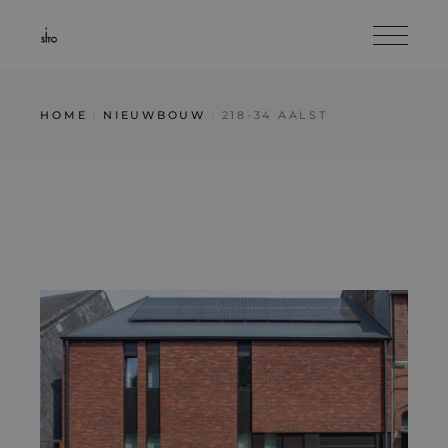
Skip
to
the
content
HOME
NIEUWBOUW
218-34 AALST