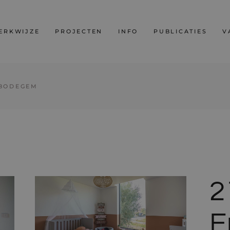
ERKWIJZE
PROJECTEN
INFO
PUBLICATIES
V
MBODEGEM
ect
t
2
E
n