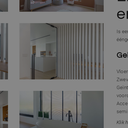
Is e
ééng
Ge
Vloer
Zwev
Geïnt
voor
Accen
semi 
Klik 