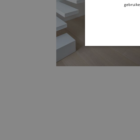
gebruike
STRIKT NOODZAK
NIET-GECLASSIFI
S
Strikt noodzakelijke cookie
website kan niet goed worde
Aa
Naam
D
CookieScriptConsent
Co
ww
ar