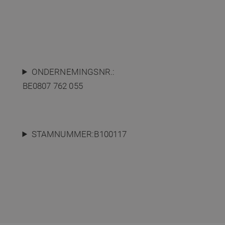
et gebruik van de website
e uit over hoe de
s die de eindgebruiker
en van media-inhoud op
elen over
ONDERNEMINGSNR.:
ite-inhoud van de
BE0807 762 055
de werking van deze
et gebruik van de website
STAMNUMMER:B100117