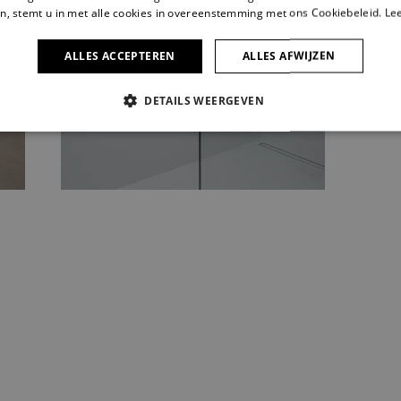
n, stemt u in met alle cookies in overeenstemming met ons Cookiebeleid.
Le
ALLES ACCEPTEREN
ALLES AFWIJZEN
DETAILS WEERGEVEN
ELIJK
PRESTATIE
TARGETING
FUNCTIONEEL
CEERD
trikt noodzakelijk
Prestatie
Targeting
Functioneel
Niet-geclassificee
s maken de kernfunctionaliteiten van de website mogelijk, zoals gebruikersaanmelding
n gebruikt zonder de strikt noodzakelijke cookies.
nbieder /
Vervaldatum
Omschrijving
omein
1 maand
Deze cookie wordt gebruikt door de Cookie-Script.com-
okieScript
cookievoorkeuren van bezoekers te onthouden. De coo
w.sito-
Script.com is noodzakelijk om correct te werken.
chitecten.be