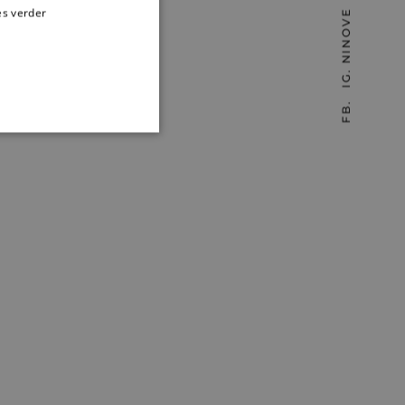
es verder
IG. NINOVE
FB.
rd
 en accountbeheer. De
service om de
kie-banner van Cookie-