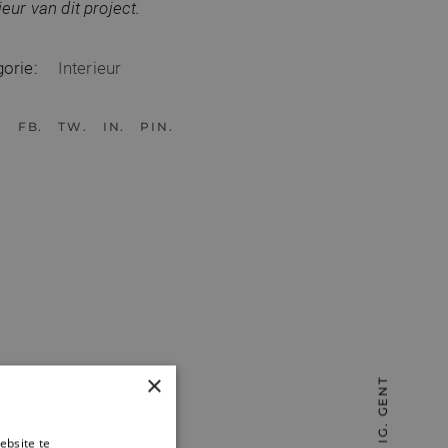
ieur van dit project.
orie:
Interieur
FB
TW
IN
PIN
×
IG. GENT
ebsite te