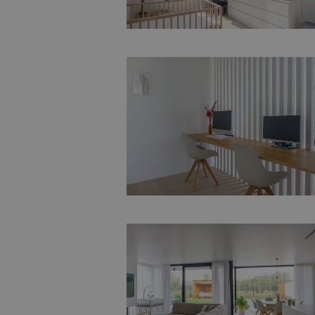
Totaalconcept
Bouwcoördinatie