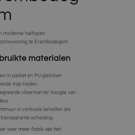
em
en moderne halfopen
ezinswoning te Erembodegem.
bruikte materialen
en in parket en PU-gietvloer
ende trap treden
egreerde vloermat ter hoogte van
deur
tmuur in verticale lamellen als
transparante scheiding.
hier voor meer foto’s van het