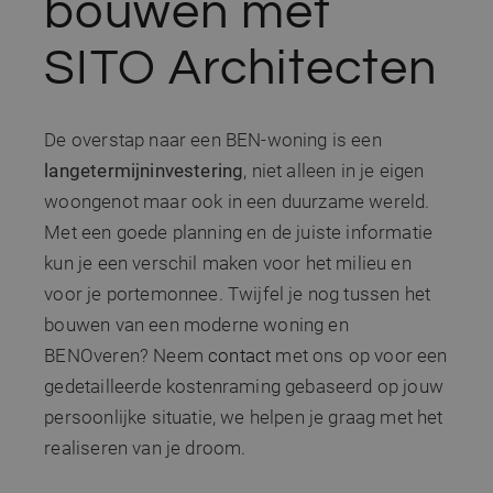
bouwen met
analyses te meten
Google. Dez
cookie word
ANONCHK
10 minuten
Deze cookie
Microsoft
gebruikt om 
verzamelt informa
Corporation
SITO Architecten
gebruikers te
over hoe de
.c.clarity.ms
onderscheid
eindgebruiker de
door een
website gebruikt 
willekeurig
over eventuele
gegenereerd
advertenties die 
nummer toe 
De overstap naar een BEN-woning is een
eindgebruiker
wijzen als kl
mogelijk heeft ge
Het is opge
langetermijninvestering
, niet alleen in je eigen
voordat hij de
in elk
genoemde websi
paginaverzo
woongenot maar ook in een duurzame wereld.
bezocht.
een site en 
gebruikt om
Met een goede planning en de juiste informatie
MUID
1 jaar
Deze cookie word
Microsoft
bezoekers-, s
veel gebruikt doo
Corporation
en
kun je een verschil maken voor het milieu en
mijn Microsoft al
.bing.com
campagnege
een unieke
te berekenen
voor je portemonnee. Twijfel je nog tussen het
gebruikers-ID. He
de
kan worden inges
analyserapp
bouwen van een moderne woning en
door ingesloten
van de site.
microsoft-scripts.
BENOveren? Neem
contact
met ons op voor een
Algemeen wordt
_ga_KPY8FCEZ96
.sito-
1 jaar 1
Deze cookie 
aangenomen dat 
architecten.be
maand
gebruikt doo
gedetailleerde kostenraming gebaseerd op jouw
synchroniseert tu
Google Analy
veel verschillend
om de sessie
persoonlijke situatie, we helpen je graag met het
Microsoft-domein
te behouden
waardoor gebruik
realiseren van je droom.
kunnen worden
_gid
1 dag
Deze cookie 
Google LLC
gevolgd.
geplaatst do
.sito-
Google Analy
architecten.be