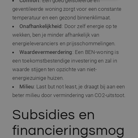
Comfort
: Een goed geïsoleerde en
geventileerde woning zorgt voor een constante
PRESTATIE
TARGETING
temperatuur en een gezond binnenklimaat.
FUNCTIONEEL
Onafhankelijkheid
: Door zelf energie op te
wekken, ben je minder afhankelijk van
NIET-GECLASSIFICEERD
energieleveranciers en prijsschommelingen.
Waardevermeerdering
: Een BEN-woning is
een toekomstbestendige investering en zal in
Strikt noodzakelijk
Prestatie
waarde stijgen ten opzichte van niet-
Targeting
Functioneel
energiezuinige huizen.
Niet-geclassificeerd
Milieu
: Last but not least, je draagt bij aan een
Strikt noodzakelijke cookies maken de
beter milieu door vermindering van CO2-uitstoot.
kernfunctionaliteiten van de website mogelijk,
zoals gebruikersaanmelding en accountbeheer.
De website kan niet goed worden gebruikt
Subsidies en
zonder de strikt noodzakelijke cookies.
Aanbieder /
Naam
Vervaldatum
Omschri
financieringsmog
Domein
CookieScriptConsent
1 maand
Deze co
CookieScript