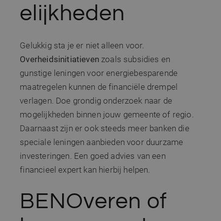
wordt ge
www.sito-
elijkheden
door de
architecten.be
Script.c
om de
cookiev
van bezo
Gelukkig sta je er niet alleen voor.
onthoud
cookie-
Overheidsinitiatieven
zoals subsidies en
van Coo
Script.c
gunstige leningen voor energiebesparende
noodzak
correct 
maatregelen kunnen de financiële drempel
verlagen. Doe grondig onderzoek naar de
mogelijkheden binnen jouw gemeente of regio.
Aanbieder /
Daarnaast zijn er ook steeds meer banken die
Naam
Vervaldatum
Omschrijving
Domein
speciale leningen aanbieden voor duurzame
Aanbieder /
Google Privacy Policy
Naam
Vervaldatum
Omschrijvin
_clsk
1 dag
Microsoft
Domein
investeringen. Een goed advies van een
.sito-
architecten.be
_ga
1 jaar 1
Deze cookie
Google LLC
Aanbieder /
financieel expert kan hierbij helpen.
Naam
Vervaldatum
Omschrijving
maand
is gekoppeld
.sito-
Domein
_clck
.sito-
1 jaar
Google Unive
architecten.be
architecten.be
Analytics - w
MR
7 dagen
Dit is een Microso
Microsoft
belangrijke 
BENOveren of
MSN 1st party co
Corporation
is van de me
die we gebruiken
.c.bing.com
algemeen
het gebruik van d
gebruikte
website voor inte
analyseservi