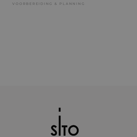
goede werking v
VOORBEREIDING & PLANNING
deze website.
MR
7 dagen
Dit is een Microso
Microsoft
MSN 1st party co
Corporation
die we gebruiken
.c.clarity.ms
het gebruik van d
website voor inte
analyses te meten