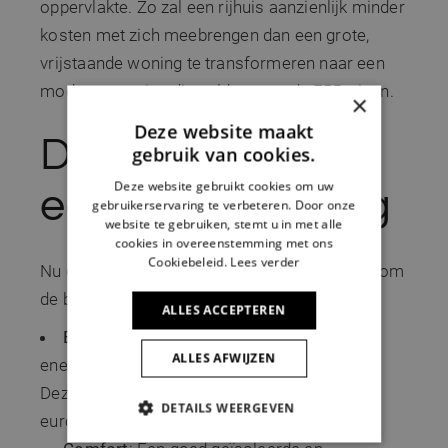
oppervlakte. Zo zal een rijhuis aanzienlijk minder
kosten met zich meebrengen dan een grote,
vrijstaande woning te transformeren naar een
moderne woning die voldoet aan de EPB-eisen.
×
Deze website maakt
De baten van
gebruik van cookies.
Deze website gebruikt cookies om uw
een BEN-woning
gebruikerservaring te verbeteren. Door onze
website te gebruiken, stemt u in met alle
cookies in overeenstemming met ons
Cookiebeleid.
Lees verder
Nu de kosten in kaart zijn gebracht, is het tijd om
de baten te belichten:
ALLES ACCEPTEREN
Energiebesparing
: Je maandelijkse
ALLES AFWIJZEN
energierekening zal aanzienlijk lager uitvallen.
Deze besparing kan oplopen tot honderden
DETAILS WEERGEVEN
euro’s per jaar.
STRIKT NOODZAKELIJK