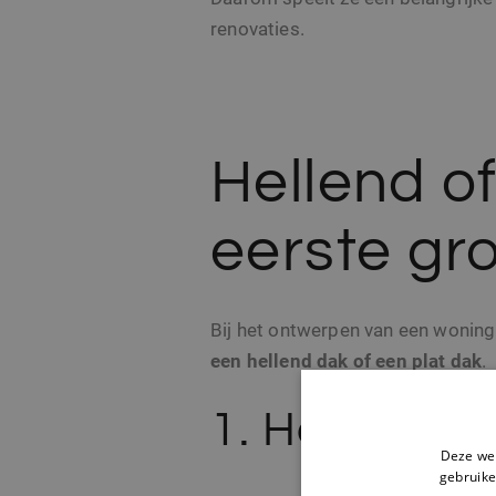
renovaties.
Hellend of
eerste gr
Bij het ontwerpen van een woning
een hellend dak of een plat dak
.
1. Hellend d
Deze web
gebruike