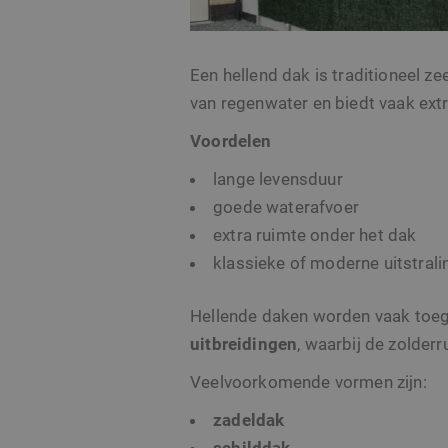
Naam
Aanb
Aanbie
Naam
_clsk
Micr
Aanbieder /
Domei
Naam
.sito
Domein
Een hellend dak is traditioneel ze
_ga
Google
_clck
.sito
Google Privacy Poli
.sito-
MR
Microsoft
van regenwater en biedt vaak extr
archit
Corporatio
.c.bing.com
Voordelen
ANONCHK
Microsoft
Corporatio
lange levensduur
_ga_KPY8FCEZ96
.sito-
.c.clarity.ms
archit
goede waterafvoer
MUID
Microsoft
_gid
Google
Corporatio
extra ruimte onder het dak
.sito-
.bing.com
archit
klassieke of moderne uitstrali
_gat_UA-
.sito-
MUID
Microsoft
89350055-1
archit
Corporatio
Hellende daken worden vaak toeg
.clarity.ms
uitbreidingen
, waarbij de zolderr
_fbp
Meta
Platform In
Veelvoorkomende vormen zijn:
.sito-
architecten.
zadeldak
SM
.c.clarity.ms