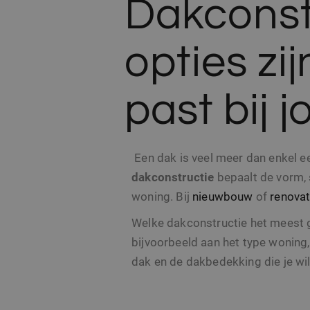
Dakconst
opties zi
past bij 
Een dak is veel meer dan enkel 
dakconstructie
bepaalt de vorm, s
woning. Bij
nieuwbouw
of
renovat
Welke dakconstructie het meest g
bijvoorbeeld aan het type woning
dak en de dakbedekking die je wi