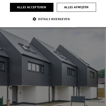
ALLES ACCEPTEREN
ALLES AFWIJZEN
DETAILS WEERGEVEN
ELIJK
PRESTATIE
TARGETING
FUNCTIONEEL
CEERD
trikt noodzakelijk
Prestatie
Targeting
Functioneel
Niet-geclassificee
s maken de kernfunctionaliteiten van de website mogelijk, zoals gebruikersaanmelding
n gebruikt zonder de strikt noodzakelijke cookies.
nbieder /
Vervaldatum
Omschrijving
omein
1 maand
Deze cookie wordt gebruikt door de Cookie-Script.com-
okieScript
cookievoorkeuren van bezoekers te onthouden. De coo
w.sito-
Script.com is noodzakelijk om correct te werken.
chitecten.be