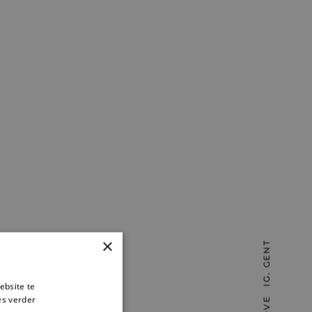
×
IG. GENT
ebsite te
es verder