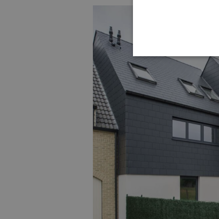
STRIKT NOODZAK
NIET-GECLASSIFI
S
Strikt noodzakelijke cookie
website kan niet goed worde
Aa
Naam
D
CookieScriptConsent
Co
ww
ar