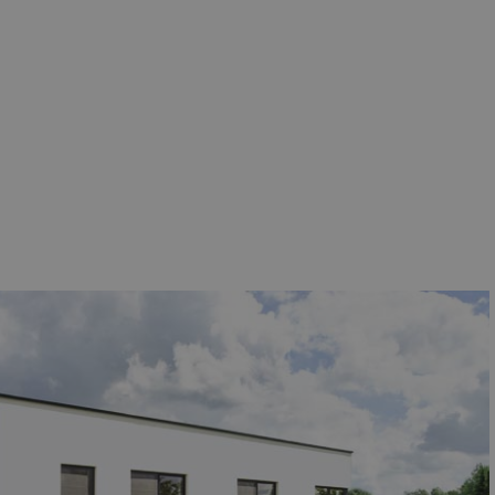
3 maanden
Deze cookie wordt ingesteld door Doubleclick en voert informati
eindgebruiker de website gebruikt en over eventuele advertentie
heeft gezien voordat hij de genoemde website bezocht.
be
.ms
1 jaar
Deze cookie wordt meestal ingesteld door Dstillery om het del
sociale media mogelijk te maken. Het kan ook informatie verzam
websitebezoekers wanneer ze sociale media gebruiken om webs
bezochte pagina te delen.
1 jaar
Dit is een Microsoft MSN 1st party cookie die zorgt voor de goe
website.
n
7 dagen
Dit is een Microsoft MSN 1st party cookie die we gebruiken om h
voor interne analyses te meten.
n