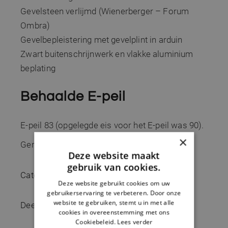
Gevelsteen verlijmd (Wienerberger – Forum
Ombra)
Gevelbepleistering met gevelplint in arduin
Zwart buitenschrijnwerk en vlakke aluminium
beplating
Behaalde E-peil
E-peil 83 (opgelegde eis voor het E-peil was 90).
×
Gerealiseerd in 2020
Deze website maakt
gebruik van cookies.
Categorie:
Verbouwing
Deze website gebruikt cookies om uw
gebruikerservaring te verbeteren. Door onze
website te gebruiken, stemt u in met alle
Deel:
FB
TW
IN
PIN
cookies in overeenstemming met ons
Cookiebeleid.
Lees verder