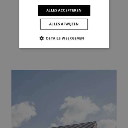
ALLES ACCEPTEREN
ALLES AFWIJZEN
DETAILS WEERGEVEN
STRIKT NOODZAKELIJK
PRESTATIE
TARGETING
FUNCTIONEEL
NIET-GECLASSIFICEERD
Strikt noodzakelijk
Prestatie
Targeting
Functioneel
Niet-geclassificeerd