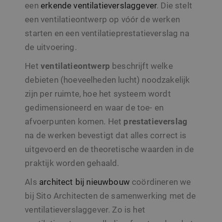
Domein
een
erkende ventilatieverslaggever
. Die stelt
Aanbieder /
Google Privacy Policy
Naam
Vervaldatum
Omschrijvin
_clsk
1 dag
Microsoft
een ventilatieontwerp op vóór de werken
Domein
.sito-
architecten.be
starten en een ventilatieprestatieverslag na
_ga
1 jaar 1
Deze cookie
Google LLC
Aanbieder /
Naam
Vervaldatum
Omschrijving
maand
is gekoppeld
.sito-
Domein
de uitvoering.
_clck
.sito-
1 jaar
Google Unive
architecten.be
architecten.be
Analytics - w
MR
7 dagen
Dit is een Microso
Microsoft
belangrijke 
MSN 1st party co
Het
ventilatieontwerp
beschrijft welke
Corporation
is van de me
die we gebruiken
.c.bing.com
algemeen
het gebruik van d
debieten (hoeveelheden lucht) noodzakelijk
gebruikte
website voor inte
analyseservi
analyses te meten
zijn per ruimte, hoe het systeem wordt
Google. Dez
cookie word
ANONCHK
10 minuten
Deze cookie
gedimensioneerd en waar de toe- en
Microsoft
gebruikt om 
verzamelt informa
Corporation
gebruikers te
over hoe de
afvoerpunten komen. Het
prestatieverslag
.c.clarity.ms
onderscheid
eindgebruiker de
door een
website gebruikt 
na de werken bevestigt dat alles correct is
willekeurig
over eventuele
gegenereerd
advertenties die 
uitgevoerd en de theoretische waarden in de
nummer toe 
eindgebruiker
wijzen als kl
mogelijk heeft ge
praktijk worden gehaald.
Het is opge
voordat hij de
in elk
genoemde websi
paginaverzo
Als
architect bij nieuwbouw
coördineren we
bezocht.
een site en 
gebruikt om
bij Sito Architecten de samenwerking met de
MUID
1 jaar
Deze cookie word
Microsoft
bezoekers-, s
veel gebruikt doo
Corporation
en
ventilatieverslaggever. Zo is het
mijn Microsoft al
.bing.com
campagnege
een unieke
te berekenen