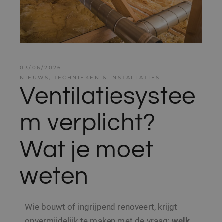
03/06/2026
NIEUWS
,
TECHNIEKEN & INSTALLATIES
Ventilatiesystee
m verplicht?
Wat je moet
weten
Wie bouwt of ingrijpend renoveert, krijgt
onvermijdelijk te maken met de vraag:
welk