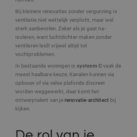
unieke
reeks
.sito-
identiteitsn
advertentieprodu
architecten.be
bevat van he
Bij kleinere renovaties zonder vergunning is
te leveren, zoals
account of d
realtime bieden 
website waa
ventilatie niet wettelijk verplicht, maar wel
externe adverteer
het betrekki
heeft. Het is
sterk aanbevolen. Zeker als je gaat na-
SM
.c.clarity.ms
Sessie
Dit is een Microso
variatie op d
MSN 1st party co
cookie die w
isoleren, want luchtdichter maken zonder
die we gebruiken
gebruikt om 
het gebruik van d
hoeveelheid
ventileren leidt vrijwel altijd tot
website voor inte
gegevens die
analyses te meten
Google regist
vochtproblemen.
op websites
_gcl_au
3 maanden
Deze cookie word
Google LLC
veel verkeer 
ingesteld door
.sito-
beperken.
In bestaande woningen is
systeem C
vaak de
Doubleclick en vo
architecten.be
informatie uit ov
meest haalbare keuze. Kanalen kunnen via
hoe de eindgebru
de website gebrui
opbouw of via valse plafonds discreet
en over eventuel
advertenties die 
worden weggewerkt, daar komt het
eindgebruiker hee
gezien voordat hi
ontwerptalent van je
renovatie-architect
bij
genoemde websi
bezocht.
kijken.
CLID
www.clarity.ms
1 jaar
Deze cookie word
meestal ingesteld
door Dstillery om
delen van media-
De rol van je
inhoud op social
media mogelijk t