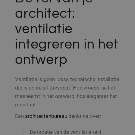
maken. Het kan 
informatie
architect:
verzamelen over
websitebezoeker
wanneer ze social
media gebruiken
ventilatie
website-inhoud 
de bezochte pagi
te delen.
integreren in het
SRM_B
1 jaar
Dit is een Microso
Microsoft
MSN 1st party co
Corporation
die zorgt voor de
.c.bing.com
ontwerp
goede werking v
deze website.
MR
7 dagen
Dit is een Microso
Microsoft
MSN 1st party co
Corporation
Ventilatie is geen losse technische installatie
die we gebruiken
.c.clarity.ms
het gebruik van d
die je achteraf toevoegt. Hoe vroeger je het
website voor inte
analyses te meten
meeneemt in het ontwerp, hoe eleganter het
resultaat.
Een
architectenbureau
denkt na over:
De locatie van de ventilatie-unit