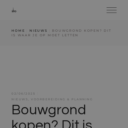
HOME
NIEUWS
BOUWGROND KOPEN? DIT
IS WAAR JE OP MOET LETTEN
02/06/2025
NIEUWS
,
VOORBEREIDING & PLANNING
Bouwgrond
kopen? Dit is