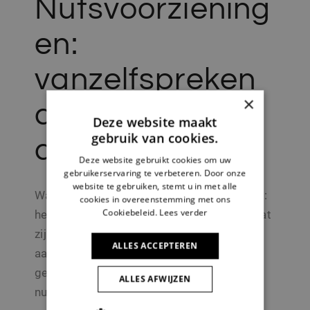
Nutsvoorziening
en:
vanzelfspreken
×
d? Helaas niet
Deze website maakt
gebruik van cookies.
altijd
Deze website gebruikt cookies om uw
gebruikerservaring te verbeteren. Door onze
website te gebruiken, stemt u in met alle
Water, elektriciteit, gas, internet en riolering:
cookies in overeenstemming met ons
Cookiebeleid.
Lees verder
het lijken vanzelfsprekende dingen, maar dat
zijn ze niet altijd. Niet elk perceel is volledig
ALLES ACCEPTEREN
aangesloten op alle nutsvoorzieningen of
gemakkelijk bereikbaar voor de
ALLES AFWIJZEN
nutsbedrijven.