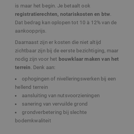
Naam
Vervaldatum
Omschri
Domein
is maar het begin. Je betaalt ook
CookieScriptConsent
1 maand
Deze co
CookieScript
registratierechten, notariskosten en btw
.
wordt ge
www.sito-
door de
architecten.be
Dat bedrag kan oplopen tot 10 à 12% van de
Script.c
om de
aankoopprijs.
cookiev
van bezo
onthoud
Daarnaast zijn er kosten die niet altijd
cookie-
van Coo
zichtbaar zijn bij de eerste bezichtiging, maar
Script.c
noodzak
nodig zijn voor het
bouwklaar maken van het
correct 
terrein
. Denk aan:
ophogingen of nivelleringswerken bij een
hellend terrein
Aanbieder /
Naam
Vervaldatum
Omschrijving
Domein
aansluiting van nutsvoorzieningen
Aanbieder /
Google Privacy Policy
Naam
Vervaldatum
Omschrijvin
_clsk
1 dag
Microsoft
sanering van vervuilde grond
Domein
.sito-
architecten.be
grondverbetering bij slechte
_ga
1 jaar 1
Deze cookie
Google LLC
Aanbieder /
Naam
Vervaldatum
Omschrijving
maand
is gekoppeld
.sito-
Domein
bodemkwaliteit
_clck
.sito-
1 jaar
Google Unive
architecten.be
architecten.be
Analytics - w
MR
7 dagen
Dit is een Microso
Microsoft
belangrijke 
MSN 1st party co
Corporation
is van de me