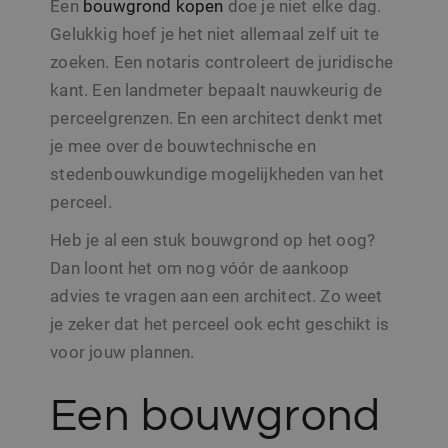
hoeveelheid
Een
bouwgrond kopen
doe je niet elke dag.
website voor inte
gegevens die
analyses te meten
Google regist
Gelukkig hoef je het niet allemaal zelf uit te
op websites
_gcl_au
3 maanden
Deze cookie word
Google LLC
veel verkeer 
zoeken. Een notaris controleert de juridische
ingesteld door
.sito-
beperken.
Doubleclick en vo
architecten.be
kant. Een landmeter bepaalt nauwkeurig de
informatie uit ov
hoe de eindgebru
perceelgrenzen. En een architect denkt met
de website gebrui
en over eventuel
je mee over de bouwtechnische en
advertenties die 
eindgebruiker hee
stedenbouwkundige mogelijkheden van het
gezien voordat hi
genoemde websi
perceel.
bezocht.
CLID
www.clarity.ms
1 jaar
Deze cookie word
Heb je al een stuk bouwgrond op het oog?
meestal ingesteld
door Dstillery om
Dan loont het om nog vóór de aankoop
delen van media-
inhoud op social
advies te vragen aan een architect. Zo weet
media mogelijk t
maken. Het kan 
je zeker dat het perceel ook echt geschikt is
informatie
verzamelen over
voor jouw plannen.
websitebezoeker
wanneer ze social
media gebruiken
Een bouwgrond
website-inhoud 
de bezochte pagi
te delen.