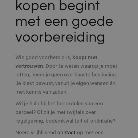
kopen begint
SRM_B
1 jaar
Dit is een Microso
Microsoft
MSN 1st party co
Corporation
die zorgt voor de
.c.bing.com
goede werking v
met een goede
deze website.
MR
7 dagen
Dit is een Microso
Microsoft
voorbereiding
MSN 1st party co
Corporation
die we gebruiken
.c.clarity.ms
het gebruik van d
website voor inte
analyses te meten
Wie goed voorbereid is,
koopt met
vertrouwen
. Door te weten waarop je moet
letten, neem je geen overhaaste beslissing.
Je kiest bewust, vanuit je eigen wensen én
met kennis van zaken.
Wil je hulp bij het beoordelen van een
perceel? Of zit je met twijfels over
regelgeving, bodemkwaliteit of oriëntatie?
Neem vrijblijvend
contact
op met een